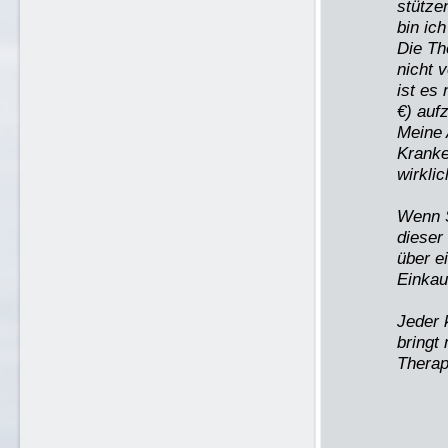
stütze
bin ich
Die Th
nicht 
ist es
€) auf
Meine 
Kranke
wirklic
Wenn S
dieser
über e
Einkau
Jeder 
bringt
Therap