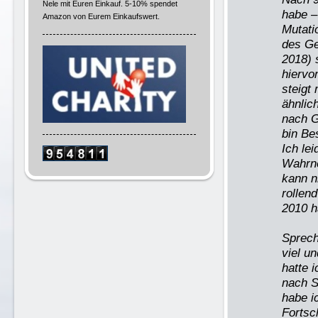
Nele mit Euren Einkauf. 5-10% spendet
habe –
Amazon von Eurem Einkaufswert.
Mutati
des Ge
2018) 
hiervo
steigt
ähnlic
nach G
bin Be
Ich le
Wahrne
kann n
rollen
2010 h
Sprech
viel u
hatte 
nach S
habe i
Fortsc