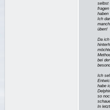
selbst
fragen
haben 
Ich da
manchm
üben!
Da ich
hinter
möchte
Method
bei de
besond
Ich se
Entwic
habe i
Delphi
so noc
schaue
In let