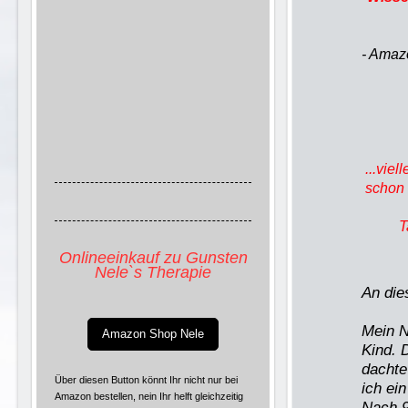
- Amazo
Eure 
mir d
wenn 
...viel
schon 
T
Onlineeinkauf zu Gunsten
Nele`s Therapie
An die
Mein N
Amazon Shop Nele
Kind. 
dachte
Über diesen Button könnt Ihr nicht nur bei
ich ei
Amazon bestellen, nein Ihr helft gleichzeitig
Nach 9