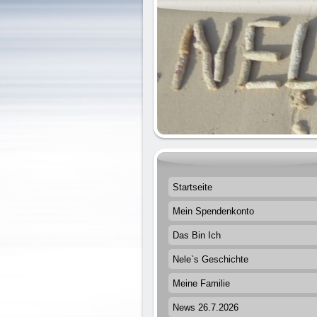
Startseite
Mein Spendenkonto
Das Bin Ich
Nele`s Geschichte
Meine Familie
News 26.7.2026