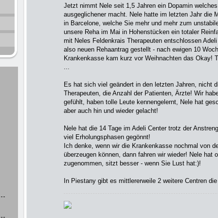
Jetzt nimmt Nele seit 1,5 Jahren ein Dopamin welches
ausgeglichener macht. Nele hatte im letzten Jahr die 
in Barcelone, welche Sie mehr und mehr zum unstabile
unsere Reha im Mai in Hohenstücken ein totaler Reinf
mit Neles Feldenkrais Therapeuten entschlossen Adeli
also neuen Rehaantrag gestellt - nach ewigen 10 Woche
Krankenkasse kam kurz vor Weihnachten das Okay! T
...
Es hat sich viel geändert in den letzten Jahren, nicht d
Therapeuten, die Anzahl der Patienten, Ärzte! Wir hab
gefühlt, haben tolle Leute kennengelernt, Nele hat ge
aber auch hin und wieder gelacht!
Nele hat die 14 Tage im Adeli Center trotz der Anstre
viel Erholungsphasen gegönnt!
Ich denke, wenn wir die Krankenkasse nochmal von der
überzeugen können, dann fahren wir wieder! Nele hat 
zugenommen, sitzt besser - wenn Sie Lust hat:)!
In Piestany gibt es mittlererweile 2 weitere Centren die