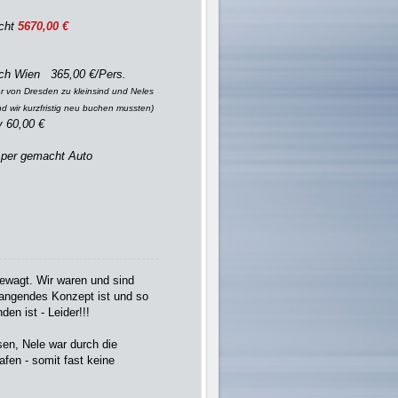
icht
5670,00 €
ach Wien 365,00 €/Pers.
ger von Dresden zu kleinsind und Neles
nd wir kurzfristig neu buchen mussten)
y 60,00 €
n per gemacht Auto
gewagt. Wir waren und sind
rangendes Konzept ist und so
den ist - Leider!!!
sen, Nele war durch die
afen - somit fast keine