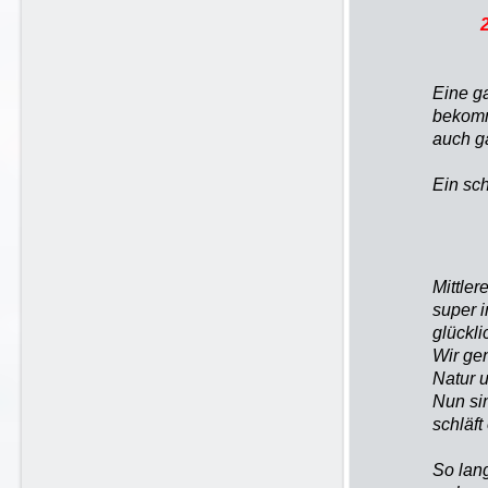
20.M
3. G
Eine g
bekomm
auch g
Ein sc
Mittler
super i
glückli
Wir ge
Natur 
Nun si
schläft
So lan