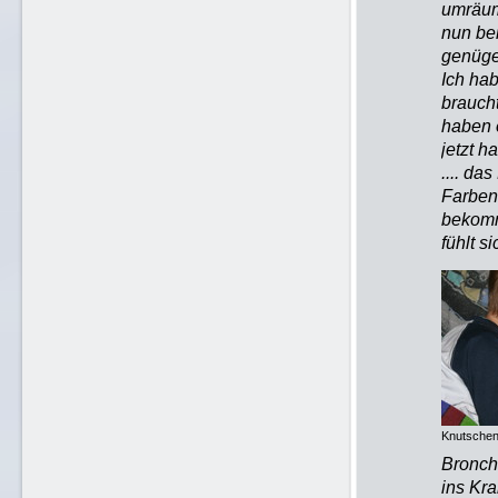
umräum
nun bei
genügen
Ich ha
brauch
haben 
jetzt h
.... da
Farben
bekomm
fühlt s
Knutschen
Bronch
ins Kra