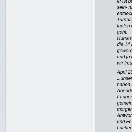
er ist 
sein- n
entdeck
Turnha
laufen
geht.
Hurra 
die 14 
geword
und ja 
wir fre
April 
...unse
haben 
Abende
Fangen)
gemein
morgen 
Antwor
und Fr.
Lachen 