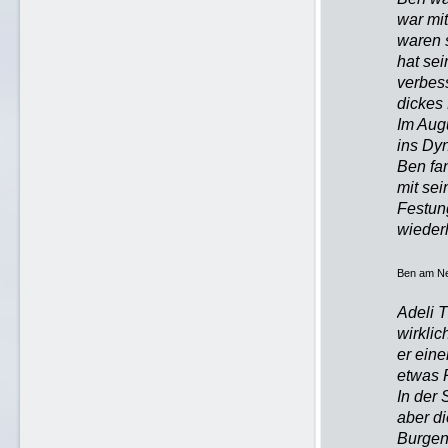
war mi
waren s
hat se
verbes
dickes 
Im Aug
ins Dyn
Ben fan
mit se
Festung
wieder
Ben am Ne
Adeli T
wirklic
er eine
etwas 
In der 
aber di
Burgen