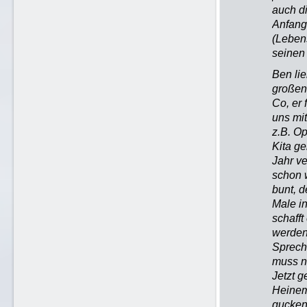
auch d
Anfang
(Lebens
seinen
Ben lie
großen
Co, er 
uns mit
z.B. O
Kita g
Jahr ve
schon w
bunt, 
Male in
schafft
werden
Spreche
muss n
Jetzt g
Heinem
gucken