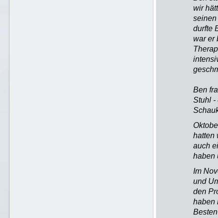
wir hä
seinen
durfte 
war er
Therap
intensi
geschm
Ben fr
Stuhl -
Schauk
Oktober
hatten
auch ei
haben u
Im Nov
und Um
den P
haben 
Besten