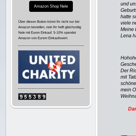
und uns
Amazon Shop Nele
Geburts
hatte 
Über diesen Button könnt Ihr nicht nur bei
viele 
Amazon bestellen, nein Ihr helft gleichzeitig
Meine 
Nele mit Euren Einkauf. 5-10% spendet
Len
Amazon von Eurem Einkaufswert.
Hohoho
Geschen
Der Ri
mit Tat
schöne
mein O
Weihna
Danke