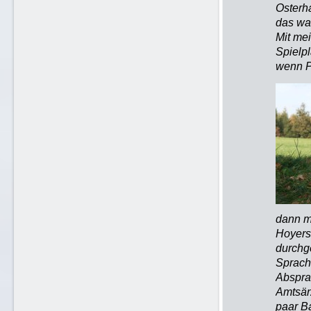
Osterh
das wa
Mit me
Spielpl
wenn P
dann m
Hoyers
durchg
Sprach
Abspra
Amtsärz
paar B