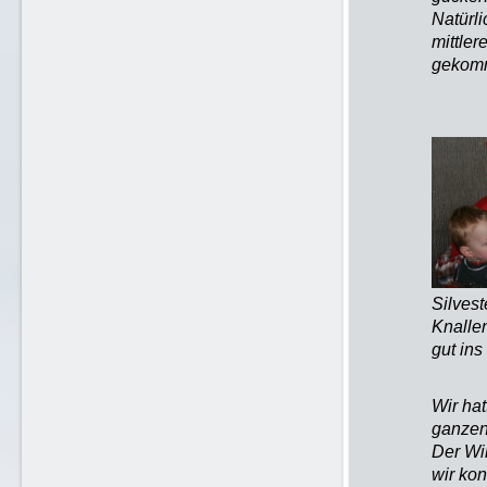
Natürli
mittle
gekomm
Silvest
Knalle
gut ins
Wir hat
ganzen
Der Win
wir ko