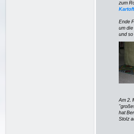
zum Ro
Kartof
Ende Fe
um die
und so 
Am 2. M
"große
hat Be
Stolz a