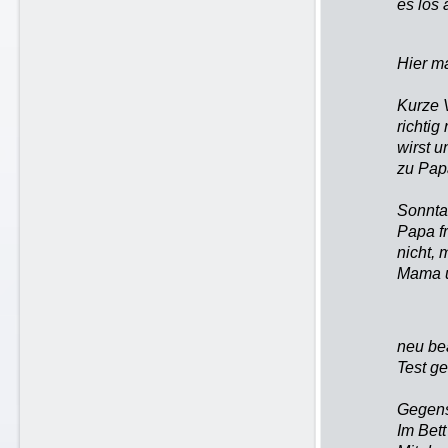
es los 
Hier ma
Kurze 
richti
wirst 
zu Papa
Sonntag
Papa fr
nicht,
Mama u
neu be
Test g
Gegens
Im Bett