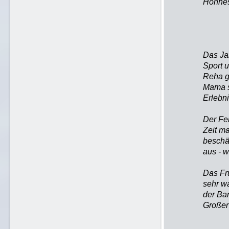
Hohhes
Das Ja
Sport u
Reha g
Mama s
Erlebni
Der Feb
Zeit ma
beschäf
aus - 
Das Frü
sehr wa
der Bam
Großer 