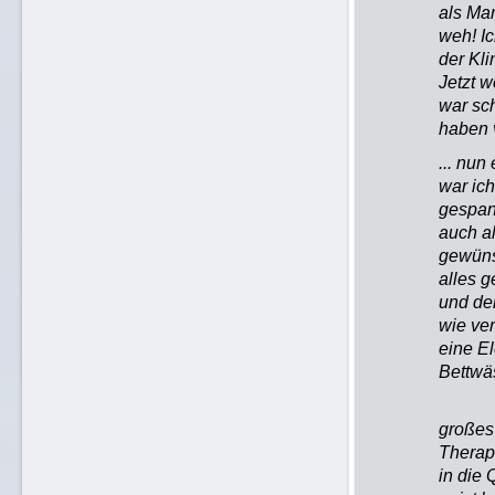
als Mam
weh! I
der Kl
Jetzt w
war sc
haben v
... nun
war ich
gespan
auch al
gewünsc
alles 
und de
wie ver
eine El
Bettwä
großes
Therap
in die 