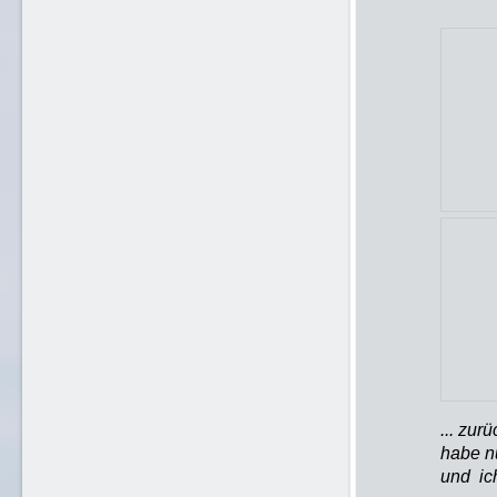
... zur
habe n
und ic