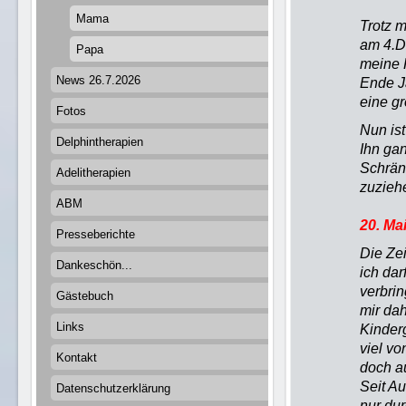
Mama
Trotz m
am 4.D
Papa
meine F
News 26.7.2026
Ende Ja
eine g
Fotos
Nun ist
Delphintherapien
Ihn ga
Schränk
Adelitherapien
zuziehe
ABM
20. Ma
Presseberichte
Die Zei
Dankeschön...
ich dar
verbri
Gästebuch
mir dah
Links
Kinder
viel vo
Kontakt
doch au
Seit Au
Datenschutzerklärung
nur du