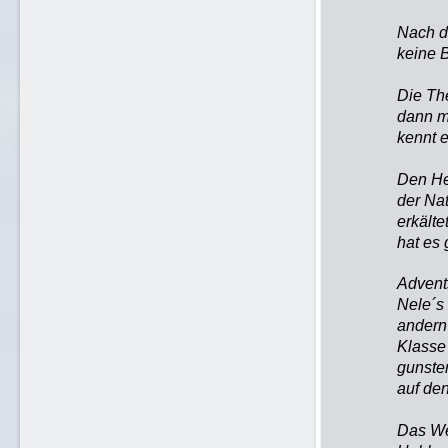
Nach de
keine B
Die The
dann mü
kennt e
Den He
der Nat
erkälte
hat es 
Advents
Nele´s
andern 
Klasse
gunste
auf de
Das We