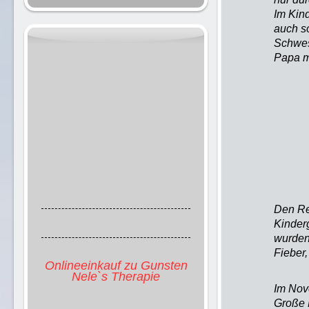
Im Kind
auch s
Schwes
Papa m
Den Re
Kinderg
wurden
Fieber
Onlineeinkauf zu Gunsten
Nele`s Therapie
Im Nov
Große 