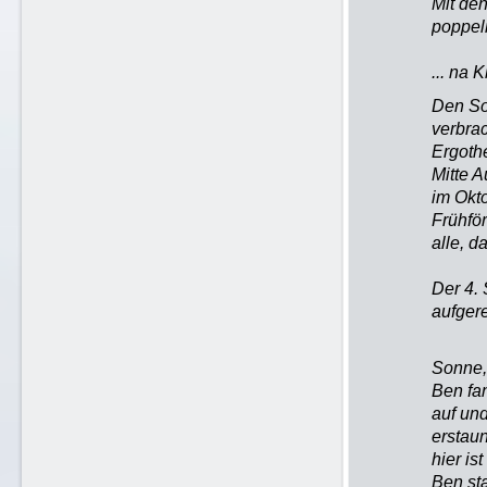
Mit den
poppel
... na
Den So
verbra
Ergoth
Mitte 
im Okto
Frühfö
alle, d
Der 4.
aufgere
Sonne,
Ben fa
auf un
erstau
hier is
Ben sta