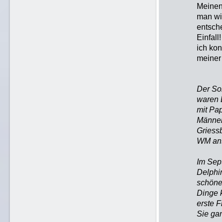
Meinen,
man wir
entsch
Einfall
ich ko
meiner 
Der So
waren 
mit Pap
Männer
Griessb
WM ans
Im Sept
Delphi
schöne
Dinge k
erste F
Sie ga